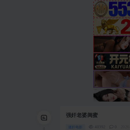
强奸老婆闺蜜
40392
0
2026
迷奸电影
0